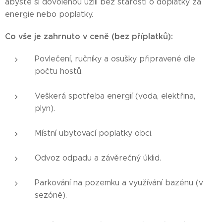
abyste si dovolenou užili bez starostí o doplatky za
energie nebo poplatky.
Co vše je zahrnuto v ceně (bez příplatků):
Povlečení, ručníky a osušky připravené dle
počtu hostů.
Veškerá spotřeba energií (voda, elektřina,
plyn).
Místní ubytovací poplatky obci.
Odvoz odpadu a závěrečný úklid.
Parkování na pozemku a využívání bazénu (v
sezóně).